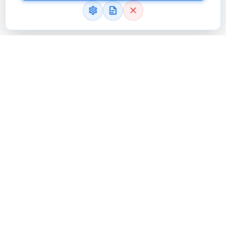
Prenons Contact
Avez-vous une question spécifique
que vous aimeriez poser à l'un de
nos consultants? Souhaitez-vous
être contacté pour discuter de vos
besoins plus en détail?
Un de nos consultants se fera un plaisir de vous rendre
visite sur site pour mieux comprendre vos besoins et vous
proposer des solutions sur mesure. Ne laissez pas passer