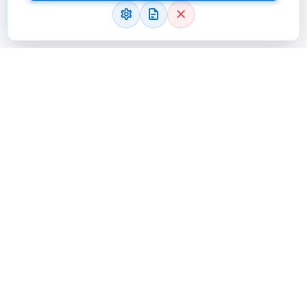
Prenons Contact
Avez-vous une question spécifique
que vous aimeriez poser à l'un de
nos consultants? Souhaitez-vous
être contacté pour discuter de vos
besoins plus en détail?
Un de nos consultants se fera un plaisir de vous rendre
visite sur site pour mieux comprendre vos besoins et vous
proposer des solutions sur mesure. Ne laissez pas passer