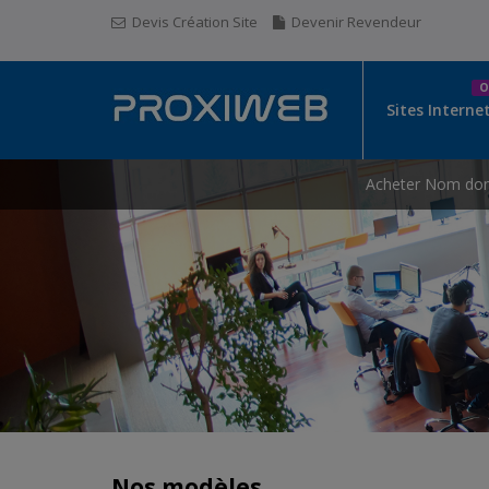
Devis Création Site
Devenir Revendeur
O
Sites Interne
Acheter Nom do
Nos modèles