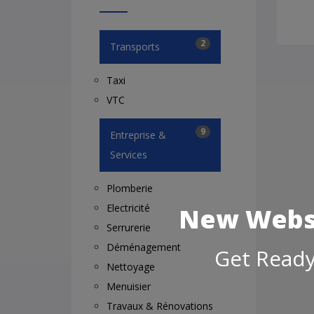
2
Transports
Taxi
VTC
9
Entreprise &
Services
Plomberie
Electricité
New Websi
Serrurerie
Déménagement
Get Ready
Nettoyage
Menuisier
Travaux & Rénovations