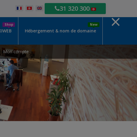
31 320 300
×
Shop
New
XIWEB
Hébergement & nom de domaine
Mon compte