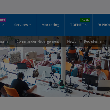
ffre
ADSL
t
Services
Marketing
TOPNET
PRO
maine
Commander Hébergement
News
Recrutement