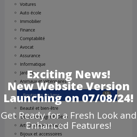
Voitures
Auto école
Immobilier
Finance
Comptabilité
Avocat
Assurance
Informatique
Exciting News!
Jardinier
Animaux et Vétérinaires
New Website Version
Launching on 07/08/24!
10
Boutiques en ligne
Beauté et bien-être
Get Ready for a Fresh Look and
Électroménager & Déco
Enhanced Features!
Arts et travail manuel
Bijoux et accessoires